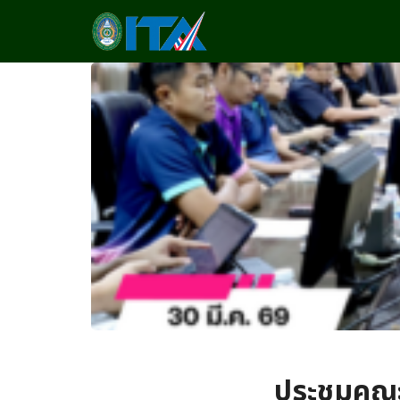
Skip
to
content
Se
fo
ประชุมคณ