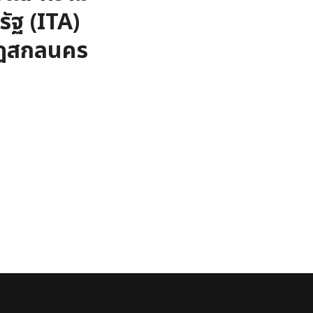
ัฐ (ITA)
ัฏสกลนคร