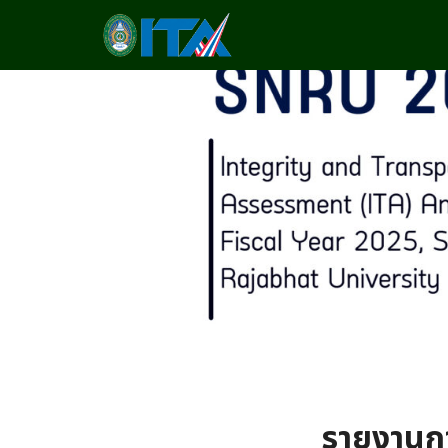
Skip
to
content
Se
fo
รายงานก